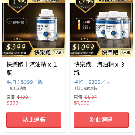
快樂跑｜汽油精ｘ１
快樂跑｜汽油精ｘ３
瓶
瓶
平均：$399／瓶
平均：$366／瓶
＋送１支滴管
＋送１瓶雨刷精
原價
$499
原價
$1,197
$399
$1,099
點此選購
點此選購