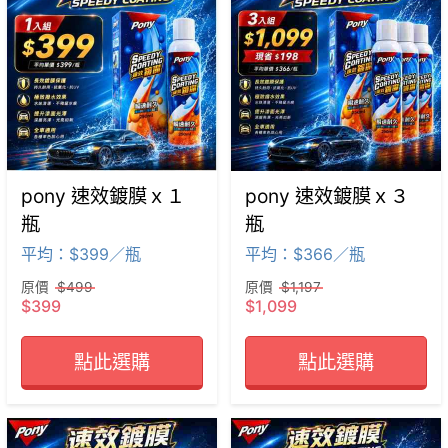
pony 速效鍍膜ｘ１
pony 速效鍍膜ｘ３
瓶
瓶
平均：$399／瓶
平均：$366／瓶
原價
$499
原價
$1,197
$399
$1,099
點此選購
點此選購