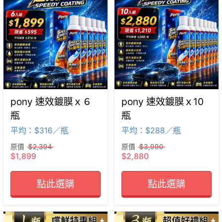
pony 速效鍍膜ｘ６
pony 速效鍍膜ｘ10
瓶
瓶
平均：$316／瓶
平均：$288／瓶
原價
$2,394
原價
$3,990
$1,899
$2,880
點此選購
點此選購