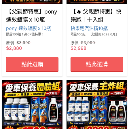
【父親節特惠】pony
【🔥 父親節特惠】快
速效鍍膜ｘ10瓶
樂跑｜十入組
pony 速效鍍膜ｘ10瓶
快樂跑汽油精10瓶
限量100組！高CP值特惠！
限量100組！【效期到2028.6月】
原價
$3,990
原價
$3,990
$2,880
$2,998
點此選購
點此選購