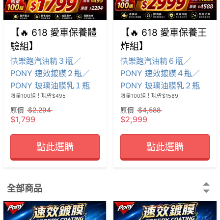
【🔥 618 愛車保養體
【🔥 618 愛車保養王
驗組】
炸組】
快樂跑汽油精３瓶／
快樂跑汽油精６瓶／
PONY 速效鍍膜２瓶／
PONY 速效鍍膜４瓶／
PONY 玻璃油膜乳１瓶
PONY 玻璃油膜乳２瓶
限量100組！現省$495
限量100組！現省$1589
原價
$2,294
原價
$4,588
$1,799
$2,999
點此選購
點此選購
全部商品