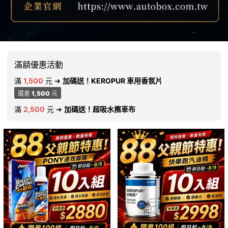
滿額優惠活動
滿
1,500
元
➔
加碼送！KEROPUR 車用香氛片
還差
1,500
元
滿
2,500
元
➔
加碼送！超吸水擦車布