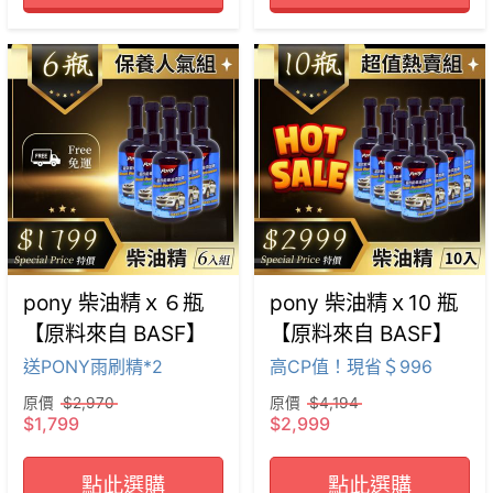
pony 柴油精ｘ６瓶
pony 柴油精ｘ10 瓶
【原料來自 BASF】
【原料來自 BASF】
送PONY雨刷精*2
高CP值！現省＄996
原價
$2,970
原價
$4,194
$1,799
$2,999
點此選購
點此選購