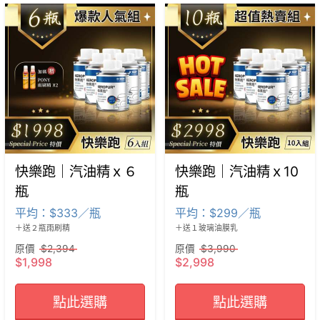
快樂跑｜汽油精ｘ６
快樂跑｜汽油精ｘ10
瓶
瓶
平均：$333／瓶
平均：$299／瓶
＋送２瓶雨刷精
＋送１玻璃油膜乳
原價
$2,394
原價
$3,990
$1,998
$2,998
點此選購
點此選購