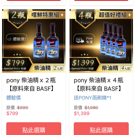
pony 柴油精ｘ２瓶
pony 柴油精ｘ４瓶
【原料來自 BASF】
【原料來自 BASF】
體驗價
送PONY雨刷精*1
原價
$990
原價
$1,980
$799
$1,399
點此選購
點此選購