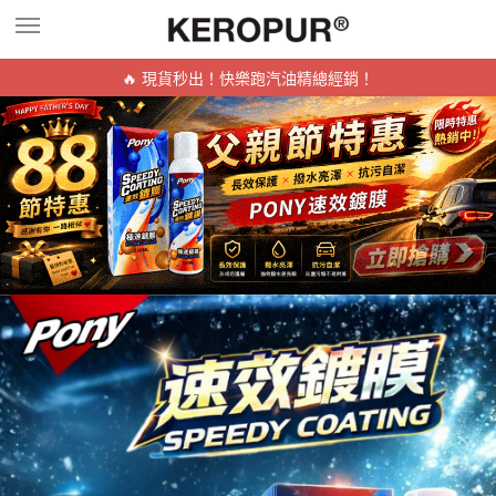
🔥 現貨秒出！快樂跑汽油精總經銷！