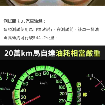
測試關卡3.汽車油耗：
這項測試使用馬自達5進行，在測試前，該車一桶油
跑高速約可行駛544.2公里。