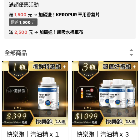
滿額優惠活動
滿
1,500
元
➔
加碼送！KEROPUR 車用香氛片
還差
1,500
元
滿
2,500
元
➔
加碼送！超吸水擦車布
全部商品
快樂跑｜汽油精ｘ１
快樂跑｜汽油精ｘ３