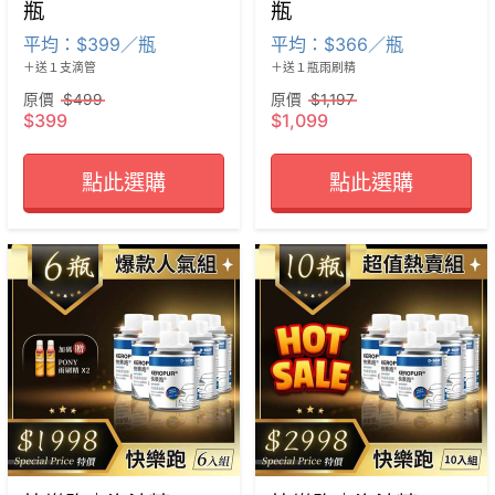
瓶
瓶
平均：$399／瓶
平均：$366／瓶
＋送１支滴管
＋送１瓶雨刷精
原價
$499
原價
$1,197
$399
$1,099
點此選購
點此選購