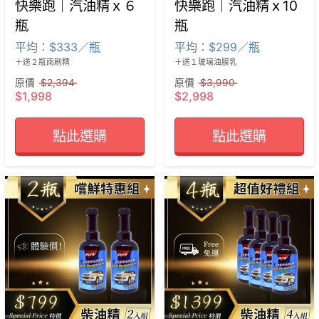
快樂跑｜汽油精ｘ６
快樂跑｜汽油精ｘ10
瓶
瓶
平均：$333／瓶
平均：$299／瓶
＋送２瓶雨刷精
＋送１玻璃油膜乳
原價
$2,394
原價
$3,990
$1,998
$2,998
點此選購
點此選購